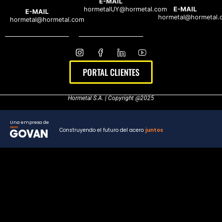
E-MAIL
hormetalUY@hormetal.com
E-MAIL
E-MAIL
hormetal@hormetal.
hormetal@hormetal.com
PORTAL CLIENTES
Hormetal S.A. | Copyright @2025
Una empresa de
Construyendo el futuro del acero
juntos