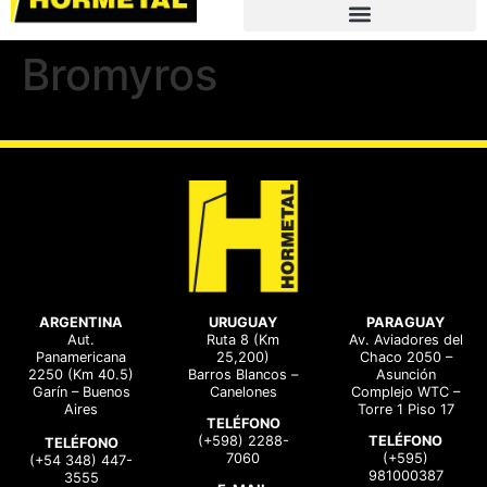
Bromyros
ARGENTINA
URUGUAY
PARAGUAY
Aut.
Ruta 8 (Km
Av. Aviadores del
Panamericana
25,200)
Chaco 2050 –
2250 (Km 40.5)
Barros Blancos –
Asunción
Garín – Buenos
Canelones
Complejo WTC –
Aires
Torre 1 Piso 17
TELÉFONO
(+598) 2288-
TELÉFONO
TELÉFONO
7060
(+595)
(+54 348) 447-
981000387
3555