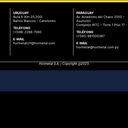
URUGUAY
PARAGUAY
)
Ruta 8 (Km 25,200)
Av. Aviadores del Chaco 2050 –
Barros Blancos – Canelones
Asunción
Complejo WTC – Torre 1 Piso 17
TELÉFONO
(+598) 2288-7060
TELÉFONO
(+595) 981000387
E-MAIL
hormetalUY@hormetal.com
E-MAIL
hormetal@hormetal.com.py
Hormetal S.A. | Copyright @2025