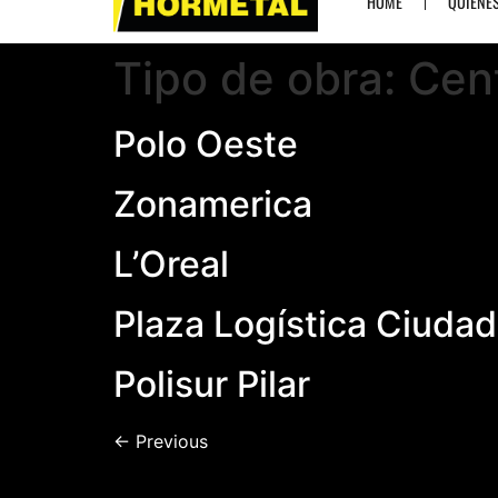
HOME
QUIÉNE
Tipo de obra:
Cent
Polo Oeste
Zonamerica
L’Oreal
Plaza Logística Ciudad
Polisur Pilar
←
Previous