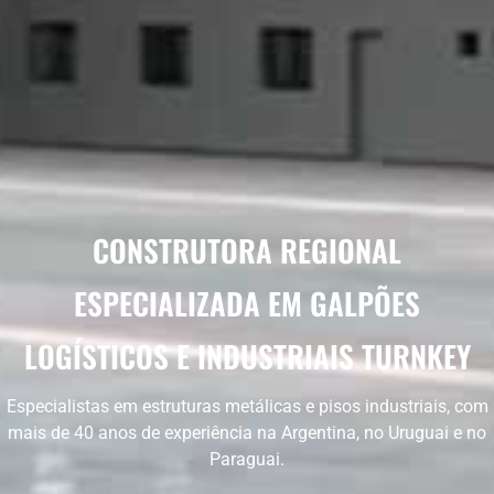
CONSTRUTORA REGIONAL
ESPECIALIZADA EM GALPÕES
LOGÍSTICOS E INDUSTRIAIS TURNKEY
Especialistas em estruturas metálicas e pisos industriais, com
mais de 40 anos de experiência na Argentina, no Uruguai e no
Paraguai.