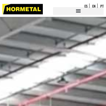
ES
EN
PT